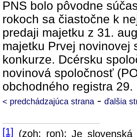
PNS bolo pôvodne súčasť
rokoch sa čiastočne k nej
predaji majetku z 31. au
majetku Prvej novinovej s
konkurze. Dcérsku spol
novinová spoločnosť (PON
obchodného registra 29.
-
< predchádzajúca strana
ďalšia s
[1]
(zoh; ron):
Je slovenská 