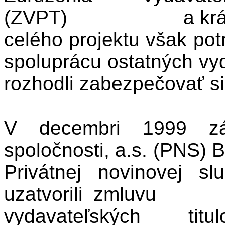
(ZVPT)
a kr
celého projektu však pot
spoluprácu ostatných vyd
rozhodli zabezpečovať si
V decembri 1999 zás
spoločnosti, a.s. (PNS) B
Privátnej novinovej sl
uzatvorili zmluvu
vydavateľských titu