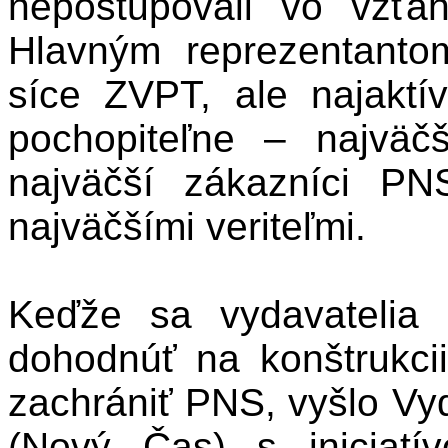
nepostupovali vo vzť
Hlavným reprezentanto
síce ZVPT, ale najaktí
pochopiteľne – najväč
najväčší zákazníci PNS
najväčšími veriteľmi.
Keďže sa vydavatelia 
dohodnúť na konštrukcii
zachrániť PNS, vyšlo Vy
(Nový Čas) s iniciatí