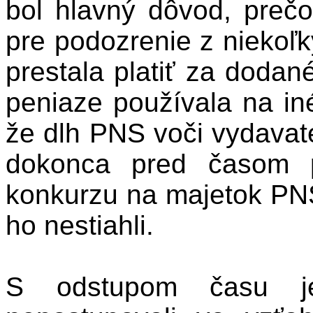
bol hlavný dôvod, prečo
pre podozrenie z niekoľk
prestala platiť za dodan
peniaze používala na in
že dlh PNS voči vydava
dokonca pred časom p
konkurzu na majetok PN
ho nestiahli.
S odstupom času je