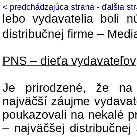
< predchádzajúca strana
-
ďalšia st
lebo vydavatelia boli n
distribučnej firme – Med
PNS – dieťa vydavateľov
Je prirodzené, že na
najväčší záujme vydavat
poukazovali na nekalé p
– najväčšej distribučnej