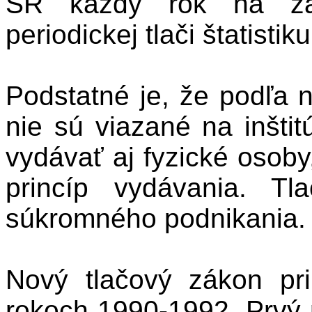
SR každý rok na zá
periodickej tlači štatistiku
Podstatné je, že podľa n
nie sú viazané na inšti
vydávať aj fyzické osoby
princíp vydávania. T
súkromného podnikania.
Nový tlačový zákon pri
rokoch 1990-1992. Prvý 