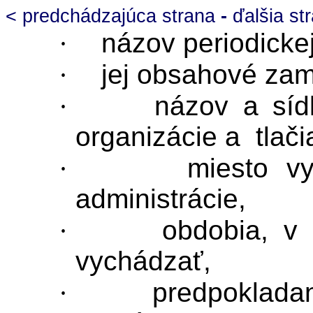
< predchádzajúca strana
-
ďalšia st
·
názov periodickej
·
jej obsahové zam
·
názov a sídl
organizácie a
tlač
·
miesto v
administrácie,
·
obdobia, v 
vychádzať,
·
predpoklada