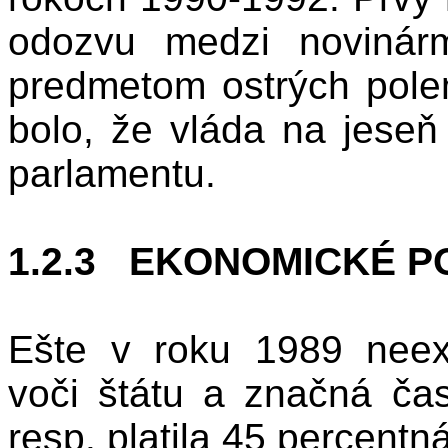
odozvu medzi novinár
predmetom ostrých pole
bolo, že vláda na jeseň
parlamentu.
1.2.3
EKONOMICKÉ P
Ešte v roku 1989 neexi
voči štátu a značná čas
resp. platila 45 percentn