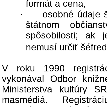
formát a cena,
·
osobné údaje š
štátnom
občianst
spôsobilosti; ak 
nemusí určiť šéfre
V roku 1990 registrá
vykonával Odbor knižnej
Ministerstva kultúry 
masmédiá.
Registrác