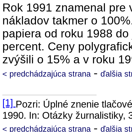
Rok 1991 znamenal pre v
nákladov takmer o 100%.
papiera od roku 1988 do 
percent. Ceny polygrafic
zvýšili o 15% a v roku 1
-
< predchádzajúca strana
ďalšia s
[1]
Pozri: Úplné znenie tlačov
1990.
In: Otázky žurnalistiky, 3
-
< predchádzajúca strana
ďalšia s