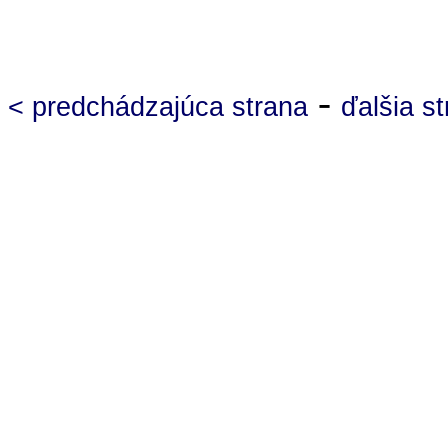
-
< predchádzajúca strana
ďalšia s