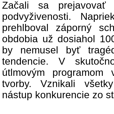
Začali sa prejavovať
podvyživenosti. Napr
prehlboval záporný sc
obdobia už dosiahol 10
by nemusel byť tragéd
tendencie. V skutočn
útlmovým programom v
tvorby. Vznikali všet
nástup konkurencie zo s