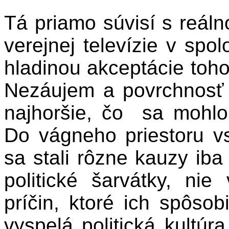
Tá priamo súvisí s reáln
verejnej televízie v spo
hladinou akceptácie toho
Nezáujem a povrchnosť z
najhoršie, čo
sa mohlo 
Do vágneho priestoru vs
sa stali rôzne kauzy ib
politické šarvátky, nie
príčin, ktoré ich spôsob
vyspelá politická kultúr