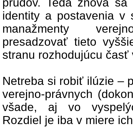
prúdov. Teda znova sa 
identity a postavenia v 
manažmenty
verejn
presadzovať tieto vyšši
stranu rozhodujúcu časť v
Netreba si robiť ilúzie – 
verejno-právnych (dokon
všade, aj vo vyspelý
Rozdiel je iba v miere ic