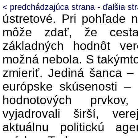
< predchádzajúca strana
-
ďalšia st
ústretové. Pri pohľade n
môže zdať, že cesta
základných hodnôt ver
možná nebola. S takýmt
zmieriť. Jediná šanca 
európske skúsenosti – 
hodnotových prvkov,
vyjadrovali širší, ve
aktuálnu politickú age